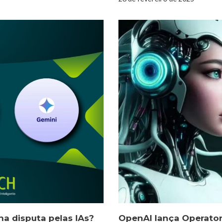
a disputa pelas IAs?
OpenAI lança Operator 