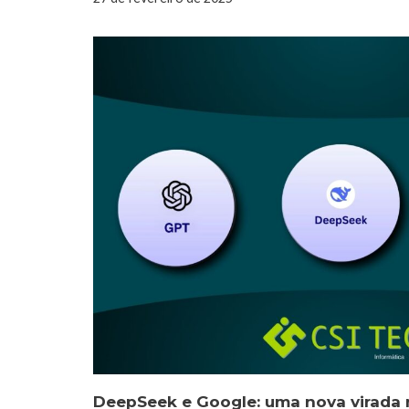
DeepSeek e Google: uma nova virada n