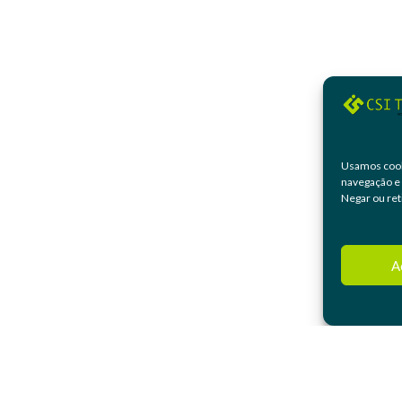
Usamos cook
navegação e 
Negar ou ret
A
falecom@csitech.com.br