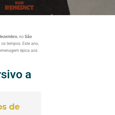
 dezembro
, no
São
 os tempos. Este ano,
 homenagem épica aos
rsivo a
os de