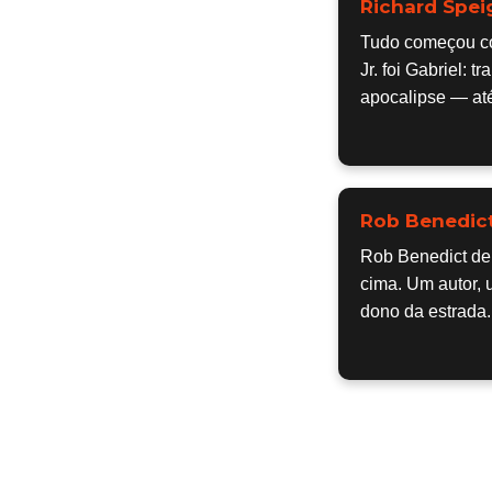
Richard Speig
Tudo começou com
Jr. foi Gabriel:
apocalipse — at
Rob Benedic
Rob Benedict deu
cima. Um autor, 
dono da estrada.