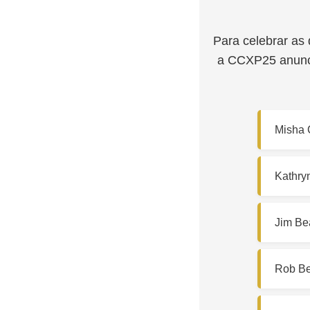
Para celebrar as
a CCXP25 anunc
Misha C
Kathry
Jim Be
Rob Be