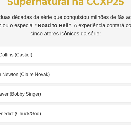
Supernatural na CCXP25
 duas décadas da série que conquistou milhões de fãs a
iou o especial
“Road to Hell”
. A experiência contará 
cinco atores icônicos da série:
ollins (Castiel)
n Newton (Claire Novak)
aver (Bobby Singer)
nedict (Chuck/God)