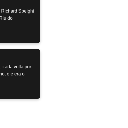
. Richard Speight
 Riu do
 cada volta por
o, ele era o