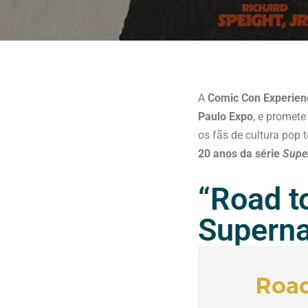
A
Comic Con Experien
Paulo Expo
, e promet
os fãs de cultura pop
20 anos da série
Supe
“Road to
Superna
Road