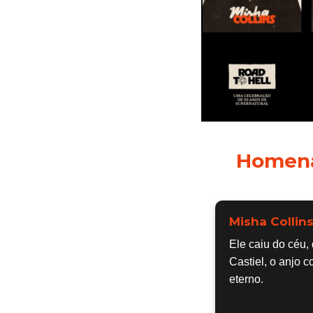
Homena
Misha Collin
Ele caiu do céu, 
Castiel, o anjo 
eterno.