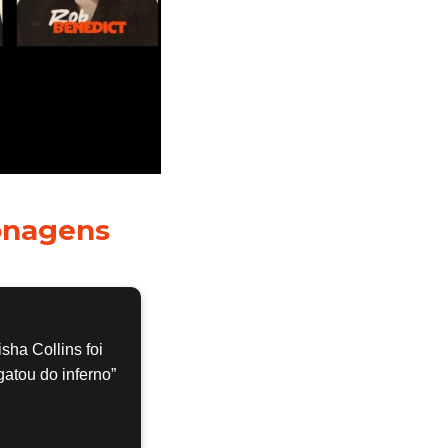
onagens
sha Collins foi
atou do inferno”