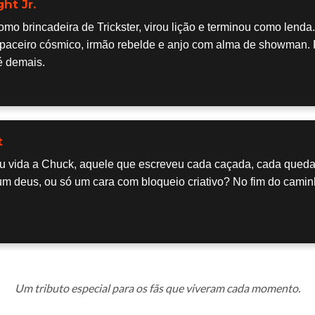
ht Jr.
o brincadeira de Trickster, virou lição e terminou como lenda
 trapaceiro cósmico, irmão rebelde e anjo com alma de showman.
é demais.
t
 vida a Chuck, aquele que escreveu cada caçada, cada queda,
um deus, ou só um cara com bloqueio criativo? No fim do caminh
Um tributo especial para os fãs que viveram cada momento.