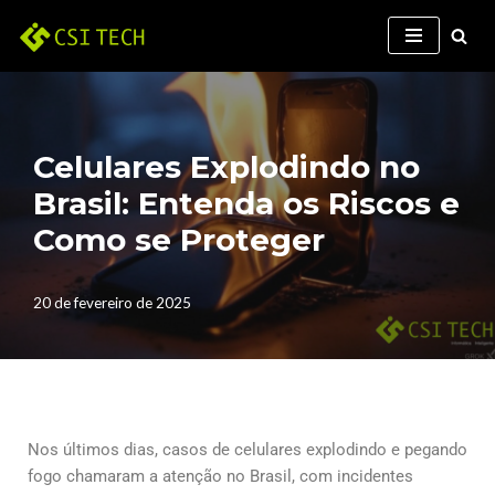
Pular
para
o
conteúdo
Celulares Explodindo no
Brasil: Entenda os Riscos e
Como se Proteger
20 de fevereiro de 2025
Nos últimos dias, casos de celulares explodindo e pegando
fogo chamaram a atenção no Brasil, com incidentes