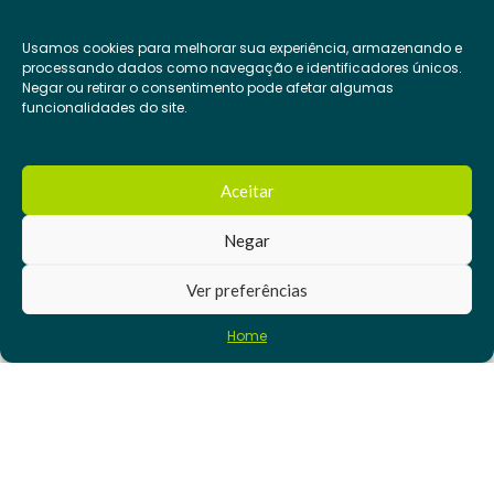
Usamos cookies para melhorar sua experiência, armazenando e
processando dados como navegação e identificadores únicos.
Negar ou retirar o consentimento pode afetar algumas
funcionalidades do site.
Aceitar
Negar
Ver preferências
Home
Rua Cap. Pacheco
falecom@csitech.com.br
Chaves, 1050 - Vila
Prudente